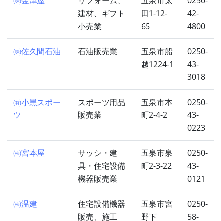
㈱金津屋
リフォーム、
五泉市太
0250-
建材、ギフト
田1-12-
42-
小売業
65
4800
㈱佐久間石油
石油販売業
五泉市船
0250-
越1224-1
43-
3018
㈲小黒スポー
スポーツ用品
五泉市本
0250-
ツ
販売業
町2-4-2
43-
0223
㈱宮本屋
サッシ・建
五泉市泉
0250-
具・住宅設備
町2-3-22
43-
機器販売業
0121
㈱温建
住宅設備機器
五泉市宮
0250-
販売、施工
野下
58-