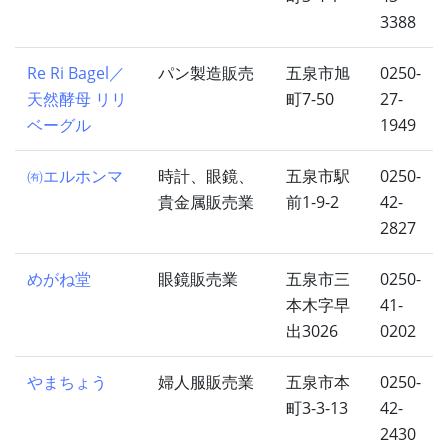
3388
Re Ri Bagel／
パン製造販売
五泉市旭
0250-
天然酵母 リリ
町7-50
27-
ベーグル
1949
㈲エルホンマ
時計、眼鏡、
五泉市駅
0250-
貴金属販売業
前1-9-2
42-
2827
めがね堂
眼鏡販売業
五泉市三
0250-
本木字早
41-
出3026
0202
やまちょう
婦人服販売業
五泉市本
0250-
町3-3-13
42-
2430