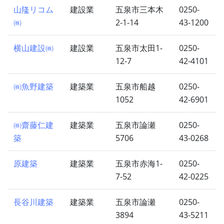
山隆リコム
建設業
五泉市三本木
0250-
㈱
2-1-14
43-1200
横山建設㈱
建設業
五泉市太田1-
0250-
12-7
42-4101
㈱魚野建築
建築業
五泉市船越
0250-
1052
42-6901
㈱齋藤仁建
建築業
五泉市論瀬
0250-
築
5706
43-0268
原建築
建築業
五泉市赤海1-
0250-
7-52
42-0225
長谷川建築
建築業
五泉市論瀬
0250-
3894
43-5211