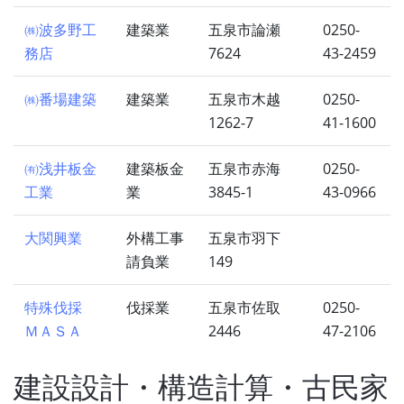
㈱波多野工
建築業
五泉市論瀬
0250-
務店
7624
43-2459
㈱番場建築
建築業
五泉市木越
0250-
1262-7
41-1600
㈲浅井板金
建築板金
五泉市赤海
0250-
工業
業
3845-1
43-0966
大関興業
外構工事
五泉市羽下
請負業
149
特殊伐採
伐採業
五泉市佐取
0250-
ＭＡＳＡ
2446
47-2106
建設設計・構造計算・古民家