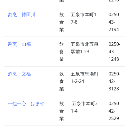
割烹 神田川
飲
五泉市本町1-
0250-
食
7-8
43-
業
2194
割烹 山福
飲
五泉市北五泉
0250-
食
駅前1-23
43-
業
1248
割烹 文福
飲
五泉市馬場町
0250-
食
1-2-24
42-
業
3128
一包一心 はまや
飲
五泉市本町3-
0250-
食
1-4
42-
業
2529