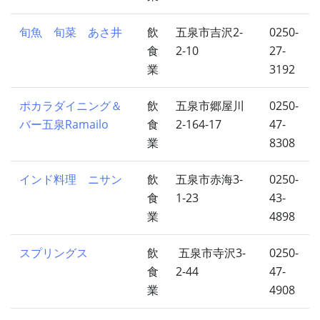
旬魚 旬菜 あさ井
飲
五泉市吉沢2-
0250-
食
2-10
27-
業
3192
ポカラダイニング＆
飲
五泉市郷屋川
0250-
バー五泉Ramailo
食
2-164-17
47-
業
8308
インド料理 ニサン
飲
五泉市赤海3-
0250-
食
1-23
43-
業
4898
スプリングス
飲
五泉市寺沢3-
0250-
食
2-44
47-
業
4908