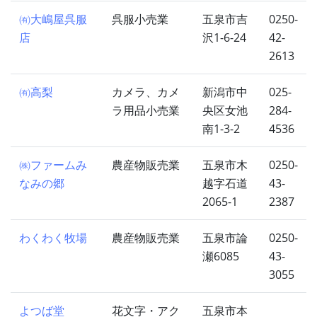
㈲大嶋屋呉服
呉服小売業
五泉市吉
0250-
店
沢1-6-24
42-
2613
㈲高梨
カメラ、カメ
新潟市中
025-
ラ用品小売業
央区女池
284-
南1-3-2
4536
㈱ファームみ
農産物販売業
五泉市木
0250-
なみの郷
越字石道
43-
2065-1
2387
わくわく牧場
農産物販売業
五泉市論
0250-
瀬6085
43-
3055
よつば堂
花文字・アク
五泉市本