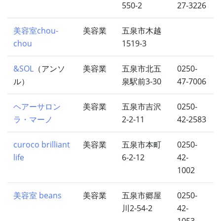
550-2
27-3226
美容室chou-
美容業
五泉市木越
chou
1519-3
&SOL
（アンソ
美容業
五泉市北五
0250-
ル）
泉駅前3-30
47-7006
ヘアーサロン
美容業
五泉市吉沢
0250-
ラ・マーノ
2-2-11
42-2583
curoco brilliant
美容業
五泉市本町
0250-
life
6-2-12
42-
1002
美容室 beans
美容業
五泉市郷屋
0250-
川2-54-2
42-