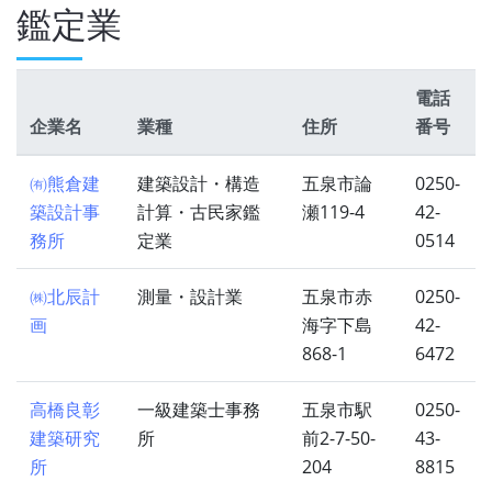
鑑定業
電話
企業名
業種
住所
番号
㈲熊倉建
建築設計・構造
五泉市論
0250-
築設計事
計算・古民家鑑
瀬119-4
42-
務所
定業
0514
㈱北辰計
測量・設計業
五泉市赤
0250-
画
海字下島
42-
868-1
6472
高橋良彰
一級建築士事務
五泉市駅
0250-
建築研究
所
前2-7-50-
43-
所
204
8815