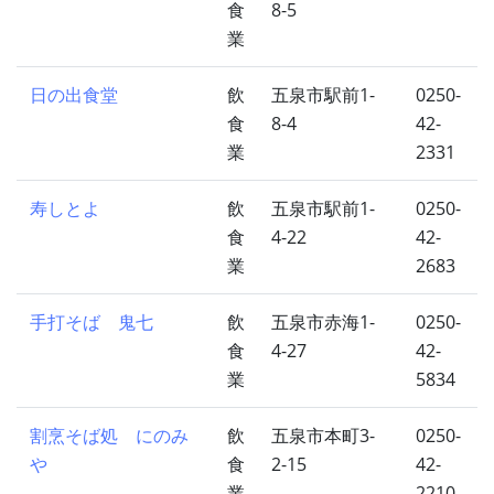
食
8-5
業
日の出食堂
飲
五泉市駅前1-
0250-
食
8-4
42-
業
2331
寿しとよ
飲
五泉市駅前1-
0250-
食
4-22
42-
業
2683
手打そば 鬼七
飲
五泉市赤海1-
0250-
食
4-27
42-
業
5834
割烹そば処 にのみ
飲
五泉市本町3-
0250-
や
食
2-15
42-
業
2210