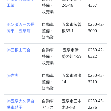
工業
整備・
2-5-46
4357
販売業
ホンダカーズ長
自動車
五泉市荻曽
0250-42-
岡東 五泉店
整備・
根63-1
3000
販売業
㈲三根山商会
自動車
五泉市伊
0250-42-
整備・
勢の川4-59
6322
販売業
㈱吉忠
自動車
五泉市論瀬
0250-43-
整備・
14
3210
販売業
㈲五泉大久保自
自動車
五泉市三本
0250-43-
動車硝子
ガラス
木3-4-8
2276