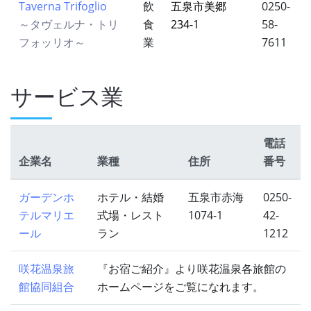
Taverna Trifoglio
飲
五泉市美郷
0250-
～タヴェルナ・トリ
食
234-1
58-
フォッリオ～
業
7611
サービス業
電話
企業名
業種
住所
番号
ガーデンホ
ホテル・結婚
五泉市赤海
0250-
テルマリエ
式場・レスト
1074-1
42-
ール
ラン
1212
咲花温泉旅
『お宿ご紹介』より咲花温泉各旅館の
館協同組合
ホームページをご覧になれます。