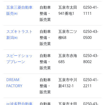
五泉三菱自動車
自動車
五泉市太田
0250-41-
販売㈱
整備・
941番地1
1111
販売業
スズキトラスト
自動車
五泉市二ツ
0250-43-
新潟㈱
整備・
柳68
0500
販売業
スピードショッ
自動車
五泉市赤海
0250-43-
ププレーン
整備・
685
8002
販売業
DREAM
自動車
五泉市中川
0250-41-
FACTORY
整備・
新4132-1
2211
販売業
㈲波多野自動車
自動車
五泉市太田
0250-43-