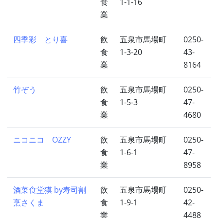
食
1-1-16
業
四季彩 とり喜
飲
五泉市馬場町
0250-
食
1-3-20
43-
業
8164
竹ぞう
飲
五泉市馬場町
0250-
食
1-5-3
47-
業
4680
ニコニコ OZZY
飲
五泉市馬場町
0250-
食
1-6-1
47-
業
8958
酒菜食堂獏 by寿司割
飲
五泉市馬場町
0250-
烹さくま
食
1-9-1
42-
業
4488