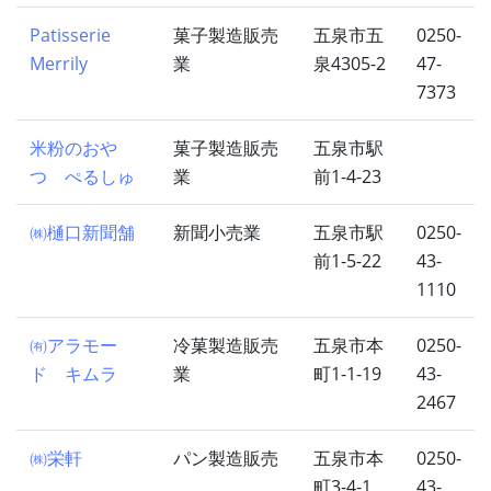
Patisserie
菓子製造販売
五泉市五
0250-
Merrily
業
泉4305-2
47-
7373
米粉のおや
菓子製造販売
五泉市駅
つ ぺるしゅ
業
前1-4-23
㈱樋口新聞舗
新聞小売業
五泉市駅
0250-
前1-5-22
43-
1110
㈲アラモー
冷菓製造販売
五泉市本
0250-
ド キムラ
業
町1-1-19
43-
2467
㈱栄軒
パン製造販売
五泉市本
0250-
町3-4-1
43-