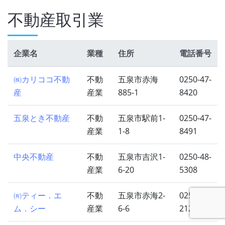
不動産取引業
企業名
業種
住所
電話番号
㈱カリココ不動
不動
五泉市赤海
0250-47-
産
産業
885-1
8420
五泉とき不動産
不動
五泉市駅前1-
0250-47-
産業
1-8
8491
中央不動産
不動
五泉市吉沢1-
0250-48-
産業
6-20
5308
㈲ティー．エ
不動
五泉市赤海2-
0250-42-
ム．シー
産業
6-6
2125