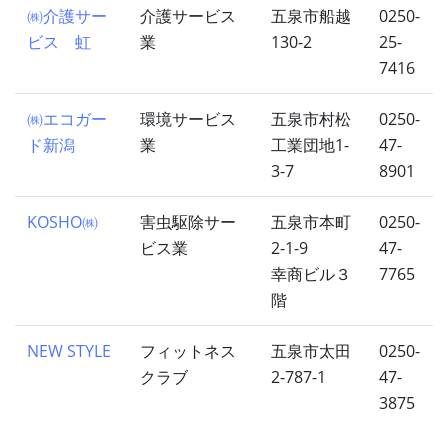
㈱介護サー
介護サービス
五泉市船越
0250-
ビス 虹
業
130-2
25-
7416
㈱エコガー
環境サービス
五泉市村松
0250-
ド新潟
業
工業団地1-
47-
3-7
8901
KOSHO㈱
害虫駆除サー
五泉市本町
0250-
ビス業
2-1-9
47-
幸商ビル３
7765
階
NEW STYLE
フィットネス
五泉市太田
0250-
クラブ
2-787-1
47-
3875