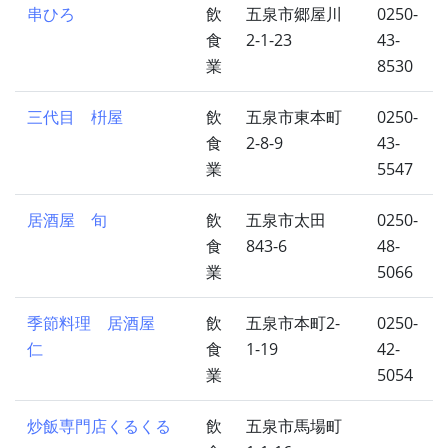
串ひろ
飲
五泉市郷屋川
0250-
食
2-1-23
43-
業
8530
三代目 枡屋
飲
五泉市東本町
0250-
食
2-8-9
43-
業
5547
居酒屋 旬
飲
五泉市太田
0250-
食
843-6
48-
業
5066
季節料理 居酒屋
飲
五泉市本町2-
0250-
仁
食
1-19
42-
業
5054
炒飯専門店くるくる
飲
五泉市馬場町