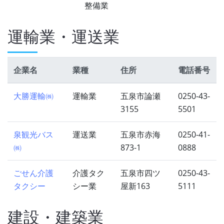
整備業
運輸業・運送業
企業名
業種
住所
電話番号
大勝運輸㈱
運輸業
五泉市論瀬
0250-43-
3155
5501
泉観光バス
運送業
五泉市赤海
0250-41-
㈱
873-1
0888
ごせん介護
介護タク
五泉市四ツ
0250-43-
タクシー
シー業
屋新163
5111
建設・建築業