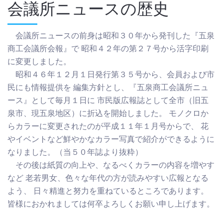
会議所ニュースの歴史
会議所ニュースの前身は昭和３０年から発刊した『五泉
商工会議所会報』で 昭和４２年の第２７号から活字印刷
に変更しました。
昭和４６年１２月１日発行第３５号から、会員および市
民にも情報提供を 編集方針とし、『五泉商工会議所ニュ
ース』として毎月１日に 市民版広報誌として全市（旧五
泉市、現五泉地区）に折込を開始しました。 モノクロか
らカラーに変更されたのが平成１１年１月号からで、 花
やイベントなど鮮やかなカラー写真で紹介ができるように
なりました。（当５０年誌より抜粋）
その後は紙質の向上や、なるべくカラーの内容を増やす
など 老若男女、色々な年代の方が読みやすい広報となる
よう、 日々精進と努力を重ねているところであります。
皆様におかれましては何卒よろしくお願い申し上げます。